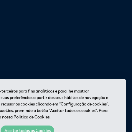
SOCIAL
LETTER
OS
CIDADE E
 terceiros para fins analíticos e para lhe mostrar
AÇÕES
suas preferências a partir dos seus hábitos de navegação e
IAS
u recusar os cookies clicando em “Configuração de cookies”.
A
ookies, premindo o botão “Aceitar todos os cookies”. Para
a nossa Politica de Cookies.
Aceitar todos os Cookies