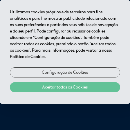
Utilizamos cookies próprios e de terceiros para fins
analíticos e para lhe mostrar publicidade relacionada com
as suas preferências a partir dos seus hábitos de navegação
RESERVE ONLINE!
e do seu perfil. Pode configurar ou recusar os cookies
clicando em “Configuração de cookies”. Também pode
aceitar todos os cookies, premindo o botão “Aceitar todos
os cookies”. Para mais informações, pode visitar a nossa
Politica de Cookies.
Configuração de Cookies
Aceitar todos os Cookies